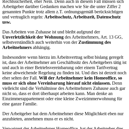
Rechtssicherheit, eher Nein. Denn auch in diesem Fall müssen sich
Arbeitgeber darüber Gedanken machen wie Sie die unter Ziffer 2
genannten Punkte trotz allem z.T. ordnungsgemäß berücksichtigen
und vertraglich regeln:
Arbeitsschutz, Arbeitszeit, Datenschutz
usw.
Das Arbeiten von Zuhause ist und bleibt aufgrund der
Unverletzlichkeit der Wohnung
des Arbeitnehmers, Art. 13 GG,
selbstverständlich auch weiterhin von der
Zustimmung des
Arbeitnehmers
abhängig.
Insbesondere wenn hierzu im Arbeitsvertrag selbst bislang geregelt
ist, dass der Arbeitnehmer am Geschäftssitz des Arbeitgebers tätig ist
und auch in einer Betriebsvereinbarung oder einem Tarifvertrag
keine abweichende Regelung zu finden ist. Und dies ist derzeit noch
eher selten der Fall.
Will der Arbeitnehmer kein Homeoffice,
so
muss er sich ohne Vereinbarung hierauf nicht einlassen.
Denn
vielleicht sind die Verhältnisse des Arbeitnehmers Zuhause auch gar
nicht so, dass er dort überhaupt arbeiten kann. Man denke an
Einzimmerappartement oder eine kleine Zweizimmerwohnung für
eine ganze Familie.
Der Arbeitgeber hat dem Arbeitnehmer diese Möglichkeit eben nur
anzubieten, annehmen muss er es nicht.
Verweigert der Arbeitnehmer Homeoffice, hat der Arbeitgeber dies