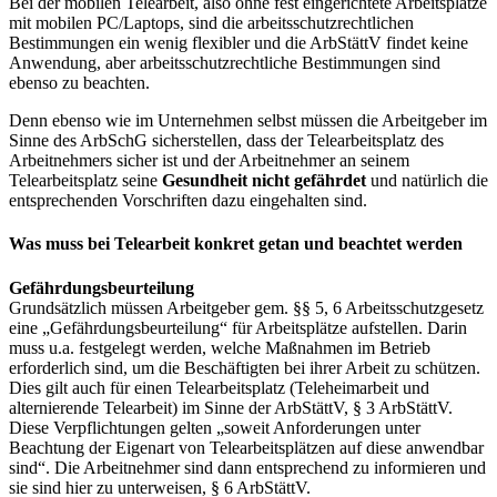
Bei der mobilen Telearbeit, also ohne fest eingerichtete Arbeitsplätze
mit mobilen PC/Laptops, sind die arbeitsschutzrechtlichen
Bestimmungen ein wenig flexibler und die ArbStättV findet keine
Anwendung, aber arbeitsschutzrechtliche Bestimmungen sind
ebenso zu beachten.
Denn ebenso wie im Unternehmen selbst müssen die Arbeitgeber im
Sinne des ArbSchG sicherstellen, dass der Telearbeitsplatz des
Arbeitnehmers sicher ist und der Arbeitnehmer an seinem
Telearbeitsplatz seine
Gesundheit nicht gefährdet
und natürlich die
entsprechenden Vorschriften dazu eingehalten sind.
Was muss bei Telearbeit konkret getan und beachtet werden
Gefährdungsbeurteilung
Grundsätzlich müssen Arbeitgeber gem. §§ 5, 6 Arbeitsschutzgesetz
eine „Gefährdungsbeurteilung“ für Arbeitsplätze aufstellen. Darin
muss u.a. festgelegt werden, welche Maßnahmen im Betrieb
erforderlich sind, um die Beschäftigten bei ihrer Arbeit zu schützen.
Dies gilt auch für einen Telearbeitsplatz (Teleheimarbeit und
alternierende Telearbeit) im Sinne der ArbStättV, § 3 ArbStättV.
Diese Verpflichtungen gelten „soweit Anforderungen unter
Beachtung der Eigenart von Telearbeitsplätzen auf diese anwendbar
sind“. Die Arbeitnehmer sind dann entsprechend zu informieren und
sie sind hier zu unterweisen, § 6 ArbStättV.