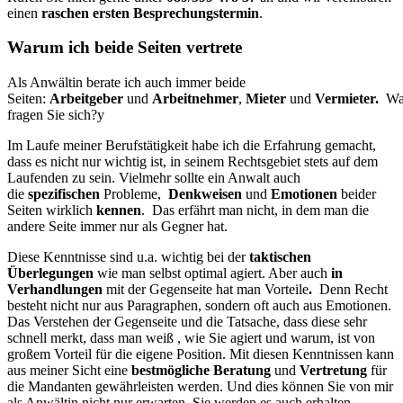
einen
raschen ersten Besprechungstermin
.
Warum ich beide Seiten vertrete
Als Anwältin berate ich auch immer beide
Seiten:
Arbeitgeber
und
Arbeitnehmer
,
Mieter
und
Vermieter.
Wa
fragen Sie sich?y
Im Laufe meiner Berufstätigkeit habe ich die Erfahrung gemacht,
dass es nicht nur wichtig ist, in seinem Rechtsgebiet stets auf dem
Laufenden zu sein. Vielmehr sollte ein Anwalt auch
die
spezifischen
Probleme,
Denkweisen
und
Emotionen
beider
Seiten wirklich
kennen
. Das erfährt man nicht, in dem man die
andere Seite immer nur als Gegner hat.
Diese Kenntnisse sind u.a. wichtig bei der
taktischen
Überlegungen
wie man selbst optimal agiert. Aber auch
in
Verhandlungen
mit der Gegenseite hat man Vorteile
.
Denn Recht
besteht nicht nur aus Paragraphen, sondern oft auch aus Emotionen.
Das Verstehen der Gegenseite und die Tatsache, dass diese sehr
schnell merkt, dass man weiß , wie Sie agiert und warum, ist von
großem Vorteil für die eigene Position. Mit diesen Kenntnissen kann
aus meiner Sicht eine
bestmögliche Beratung
und
Vertretung
für
die Mandanten gewährleisten werden. Und dies können Sie von mir
als Anwältin nicht nur erwarten, Sie werden es auch erhalten.