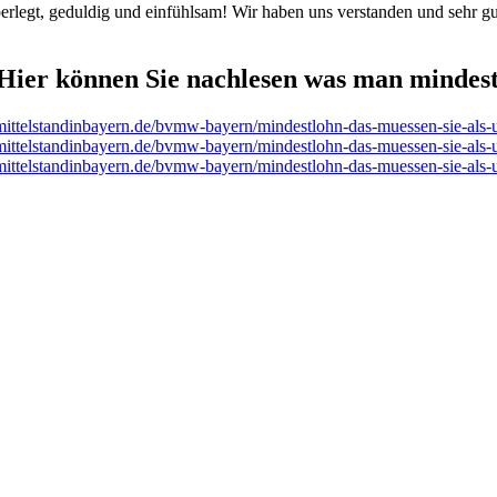
erlegt, geduldig und einfühlsam! Wir haben uns verstanden und sehr gu
 Hier können Sie nachlesen was man mindes
ittelstandinbayern.de/bvmw-bayern/mindestlohn-das-muessen-sie-als-u
ittelstandinbayern.de/bvmw-bayern/mindestlohn-das-muessen-sie-als-u
ittelstandinbayern.de/bvmw-bayern/mindestlohn-das-muessen-sie-als-u