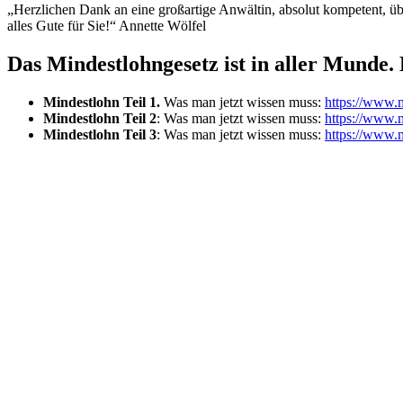
„Herzlichen Dank an eine großartige Anwältin, absolut kompetent, üb
alles Gute für Sie!“ Annette Wölfel
Das Mindestlohngesetz ist in aller Munde.
Mindestlohn Teil 1.
Was man jetzt wissen muss:
https://www.m
Mindestlohn Teil 2
: Was man jetzt wissen muss:
https://www.m
Mindestlohn Teil 3
: Was man jetzt wissen muss:
https://www.m