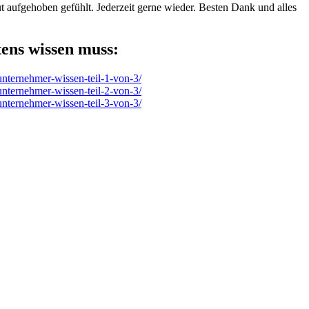
t aufgehoben gefühlt. Jederzeit gerne wieder. Besten Dank und alles
tens wissen muss:
nternehmer-wissen-teil-1-von-3/
nternehmer-wissen-teil-2-von-3/
nternehmer-wissen-teil-3-von-3/